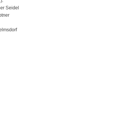
).
der Seidel
ptner
elmsdorf