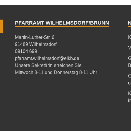
PFARRAMT WILHELMSDORF/BRUNN
Martin-Luther-Str. 6
K
91489 Wilhelmsdorf
V
09104 699
pfarramt.wilhelmsdorf@elkb.de
G
Unsere Sekretärin erreichen Sie
B
Mittwoch 8-11 und Donnerstag 8-11 Uhr
G
u
K
i