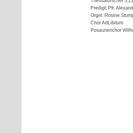
Thessalonicher 5,21
Predigt: Pfr. Alexan
Orgel: Rosine Stum
Chor AdLibitum
Posaunenchor Wilh